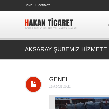
HOME
CONTACT
TORBA TUTUCU FILTRE TEL KAFES İMALATI
AKSARAY ŞUBEMIZ HIZMETE 
GENEL
19.9.2023 10:21