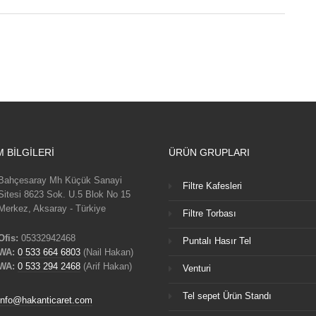
M BILGILERI
ÜRÜN GRUPLARI
Bahçesaray Mh Küçük Sanayi
Filtre Kafesleri
Sitesi 8623 Sok. U.5 Blok No 15
Merkez, Aksaray - Türkiye
Filtre Torbası
Ofis:
05332942468
Puntalı Hasır Tel
WA:
0 533 664 6803
(Nail Hakan)
WA:
0 533 294 2468
(Arif Hakan)
Venturi
Tel sepet Ürün Standı
info@hakanticaret.com