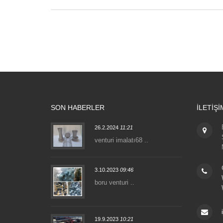
SON HABERLER
İLETIŞI
26.2.2024
11:21
venturi imalatı68 ..
3.10.2023
09:46
boru venturi ..
19.9.2023
10:21