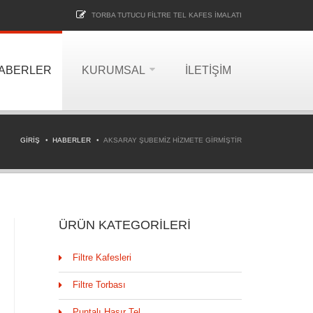
TORBA TUTUCU FILTRE TEL KAFES İMALATI
ABERLER
KURUMSAL
İLETIŞIM
GIRIŞ
HABERLER
AKSARAY ŞUBEMIZ HIZMETE GIRMIŞTIR
ÜRÜN KATEGORILERI
Filtre Kafesleri
Filtre Torbası
Puntalı Hasır Tel