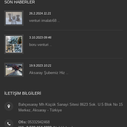
SON HABERLER
26.2.2024
11:21
venturi imalatı68 ..
3.10.2023
09:46
boru venturi ..
19.9.2023
10:21
Aksaray Şubemiz Hiz ..
İLETIŞIM BILGILERI
Bahçesaray Mh Küçük Sanayi Sitesi 8623 Sok. U.5 Blok No 15
Merkez, Aksaray - Türkiye
Ofis:
05332942468