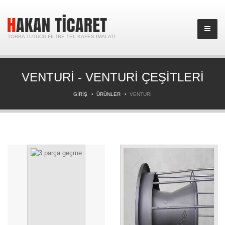
TORBA TUTUCU FILTRE TEL KAFES İMALATI
VENTURI - VENTURI ÇEŞITLERI
GIRIŞ
ÜRÜNLER
VENTURI