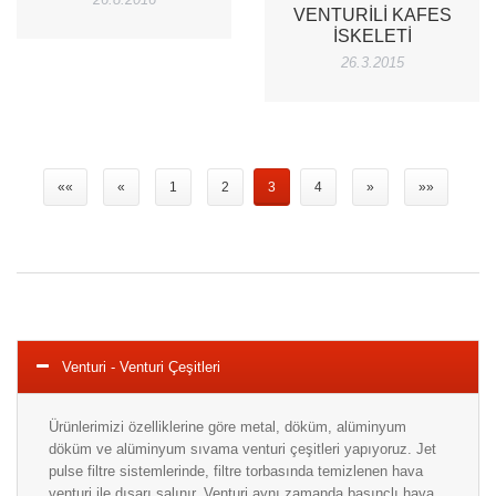
VENTURILI KAFES
İSKELETI
26.3.2015
««
«
1
2
3
4
»
»»
Venturi - Venturi Çeşitleri
Ürünlerimizi özelliklerine göre metal, döküm, alüminyum
döküm ve alüminyum sıvama venturi çeşitleri yapıyoruz. Jet
pulse filtre sistemlerinde, filtre torbasında temizlenen hava
venturi ile dışarı salınır. Venturi aynı zamanda basınçlı hava