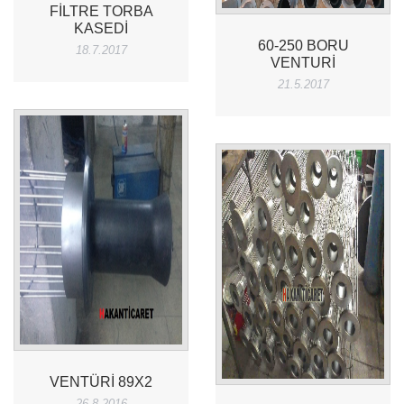
FILTRE TORBA
KASEDI
60-250 BORU
18.7.2017
VENTURI
21.5.2017
VENTÜRI 89X2
26.8.2016