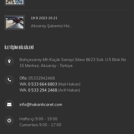
19.9.2023
10:21
Aksaray Şubemiz Hiz ..
İLETIŞIM BILGILERI
Bahçesaray Mh Küçük Sanayi Sitesi 8623 Sok. U.5 Blok No
15 Merkez, Aksaray - Türkiye
Ofis:
05332942468
WA:
0 533 664 6803
(Nail Hakan)
WA:
0 533 294 2468
(Arif Hakan)
info@hakanticaret.com
Hafta içi 9:00 - 19:00
Cumartesi 9:00 - 17:00