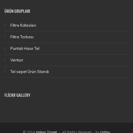
ÜRÜN GRUPLARI
Filtre Kafesleri
Filtre Torbası
Puntalı Hasır Tel
Venturi
Tel sepet Ürün Standı
FLICKR GALLERY
© 2014
Hakan Ticaret
- All Rights Reserved - by
UnFau