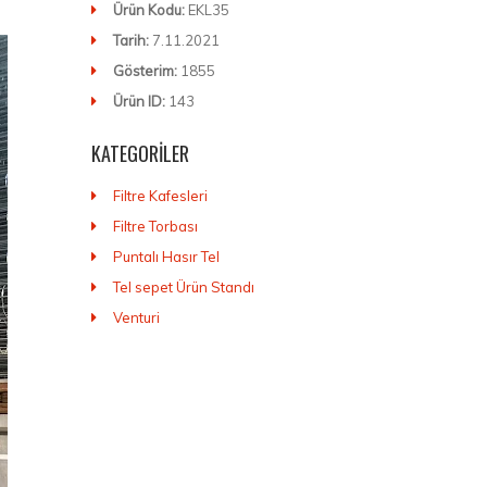
Ürün Kodu:
EKL35
Tarih:
7.11.2021
Gösterim:
1855
Ürün ID:
143
KATEGORILER
Filtre Kafesleri
Filtre Torbası
Puntalı Hasır Tel
Tel sepet Ürün Standı
Venturi