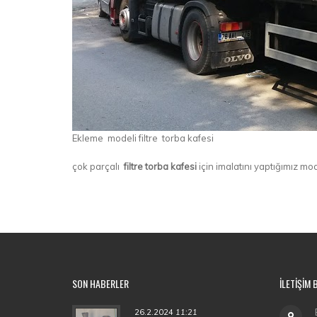
Ekleme modeli filtre torba kafesi
çok parçalı
filtre torba kafesi
için imalatını yaptığımız 
SON HABERLER
İLETIŞIM 
26.2.2024
11:21