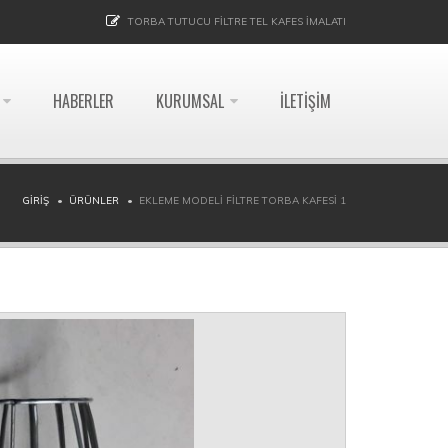
TORBA TUTUCU FILTRE TEL KAFES İMALATI
HABERLER
KURUMSAL
İLETIŞIM
GIRIŞ
ÜRÜNLER
EKLEME MODELI FILTRE TORBA KAFESI 1