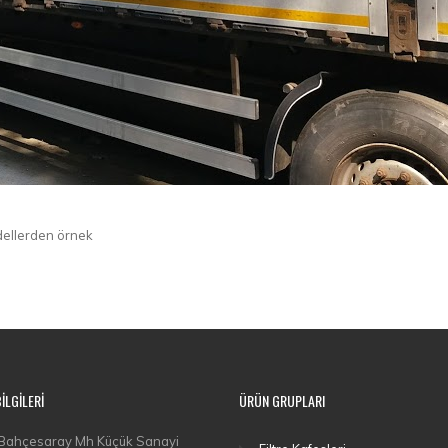
modellerden örnek
BILGILERI
ÜRÜN GRUPLARI
Bahçesaray Mh Küçük Sanayi