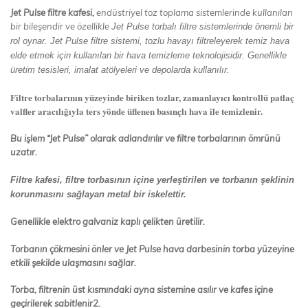
Jet Pulse filtre kafesi,
endüstriyel toz toplama sistemlerinde kullanılan
bir bileşendir ve özellikle
Jet Pulse torbalı filtre sistemlerinde önemli bir
rol oynar. Jet Pulse filtre sistemi, tozlu havayı filtreleyerek temiz hava
elde etmek için kullanılan bir hava temizleme teknolojisidir. Genellikle
üretim tesisleri, imalat atölyeleri ve depolarda kullanılır.
Filtre torbalarının yüzeyinde biriken tozlar, zamanlayıcı kontrollü patlaç
valfler aracılığıyla ters yönde üflenen basınçlı hava ile temizlenir.
Bu işlem “Jet Pulse” olarak adlandırılır ve filtre torbalarının ömrünü
uzatır.
Filtre kafesi, filtre torbasının içine yerleştirilen ve torbanın şeklinin
korunmasını sağlayan metal bir iskelettir.
Genellikle elektro galvaniz kaplı çelikten üretilir.
Torbanın çökmesini önler ve Jet Pulse hava darbesinin torba yüzeyine
etkili şekilde ulaşmasını sağlar.
Torba, filtrenin üst kısmındaki ayna sistemine asılır ve kafes içine
geçirilerek sabitlenir2.