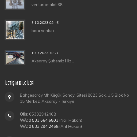
venturi imalatı68 ..
3.10.2023
09:46
boru venturi ..
19.9.2023
10:21
Aksaray Şubemiz Hiz ..
İLETIŞIM BILGILERI
Bahçesaray Mh Küçük Sanayi Sitesi 8623 Sok. U.5 Blok No
15 Merkez, Aksaray - Türkiye
Ofis:
05332942468
WA:
0 533 664 6803
(Nail Hakan)
WA:
0 533 294 2468
(Arif Hakan)