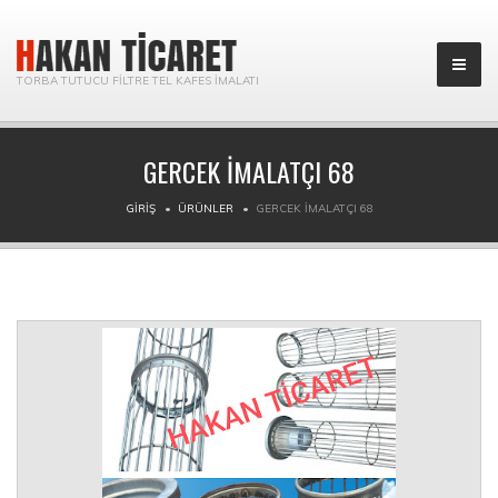
TORBA TUTUCU FILTRE TEL KAFES İMALATI
GERCEK IMALATÇI 68
GIRIŞ
ÜRÜNLER
GERCEK IMALATÇI 68