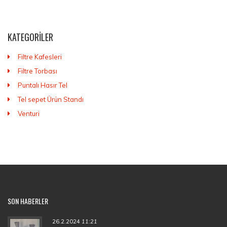
KATEGORILER
Filtre Kafesleri
Filtre Torbası
Puntalı Hasır Tel
Tel sepet Ürün Standı
Venturi
SON HABERLER
26.2.2024
11:21