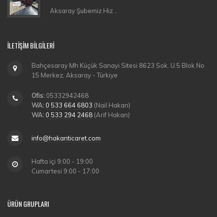
Aksaray Şubemiz Hiz ..
İLETIŞIM BILGILERI
Bahçesaray Mh Küçük Sanayi Sitesi 8623 Sok. U.5 Blok No
15 Merkez, Aksaray - Türkiye
Ofis:
05332942468
WA:
0 533 664 6803
(Nail Hakan)
WA:
0 533 294 2468
(Arif Hakan)
info@hakanticaret.com
Hafta içi 9:00 - 19:00
Cumartesi 9:00 - 17:00
ÜRÜN GRUPLARI