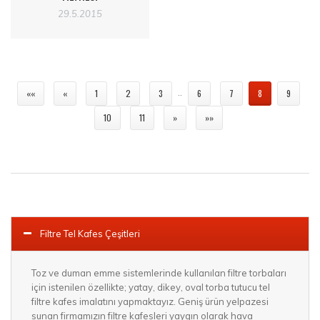
29.5.2015
..
««
«
1
2
3
6
7
8
9
10
11
»
»»
Filtre Tel Kafes Çeşitleri
Toz ve duman emme sistemlerinde kullanılan filtre torbaları
için istenilen özellikte; yatay, dikey, oval torba tutucu tel
filtre kafes imalatını yapmaktayız. Geniş ürün yelpazesi
sunan firmamızın filtre kafesleri yaygın olarak hava