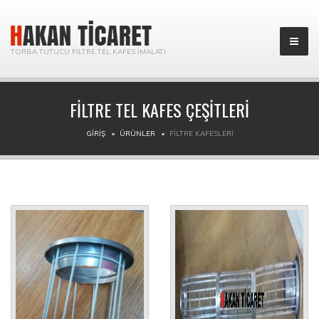
TORBA TUTUCU FILTRE TEL KAFES İMALATI
FILTRE TEL KAFES ÇEŞITLERI
GIRIŞ
ÜRÜNLER
FILTRE KAFESLERI