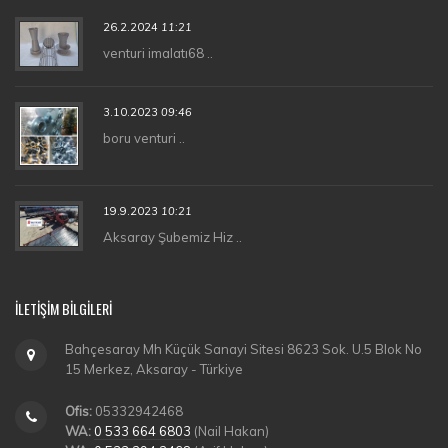
26.2.2024
11:21
venturi imalatı68 ..
3.10.2023
09:46
boru venturi ..
19.9.2023
10:21
Aksaray Şubemiz Hiz ..
İLETIŞIM BILGILERI
Bahçesaray Mh Küçük Sanayi Sitesi 8623 Sok. U.5 Blok No
15 Merkez, Aksaray - Türkiye
Ofis:
05332942468
WA:
0 533 664 6803
(Nail Hakan)