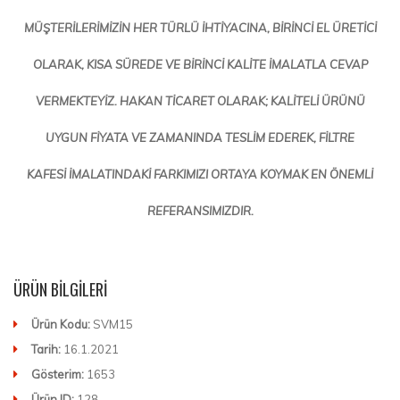
MÜŞTERİLERİMİZİN HER TÜRLÜ İHTİYACINA, BİRİNCİ EL ÜRETİCİ
OLARAK, KISA SÜREDE VE BİRİNCİ KALİTE İMALATLA CEVAP
VERMEKTEYİZ. HAKAN TİCARET OLARAK; KALİTELİ ÜRÜNÜ
UYGUN FİYATA VE ZAMANINDA TESLİM EDEREK,
FİLTRE
KAFESİ
İMALATINDAKİ FARKIMIZI ORTAYA KOYMAK EN ÖNEMLİ
REFERANSIMIZDIR.
ÜRÜN BILGILERI
Ürün Kodu:
SVM15
Tarih:
16.1.2021
Gösterim:
1653
Ürün ID:
128