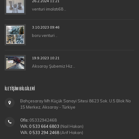
26.2.2024
11:21
venturi imalatı68 ..
3.10.2023
09:46
boru venturi ..
19.9.2023
10:21
Aksaray Şubemiz Hiz ..
İLETIŞIM BILGILERI
Bahçesaray Mh Küçük Sanayi Sitesi 8623 Sok. U.5 Blok No
15 Merkez, Aksaray - Türkiye
Ofis:
05332942468
WA:
0 533 664 6803
(Nail Hakan)
WA:
0 533 294 2468
(Arif Hakan)