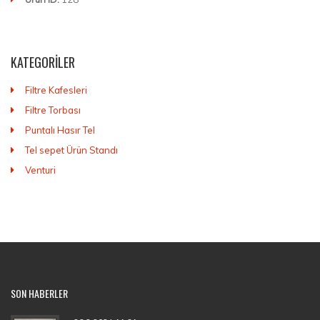
KATEGORILER
Filtre Kafesleri
Filtre Torbası
Puntalı Hasır Tel
Tel sepet Ürün Standı
Venturi
SON HABERLER