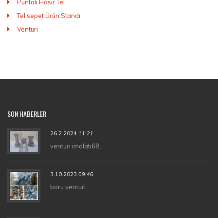
Puntalı Hasır Tel
Tel sepet Ürün Standı
Venturi
SON HABERLER
26.2.2024
11:21
venturi imalatı68 ..
3.10.2023
09:46
boru venturi ..