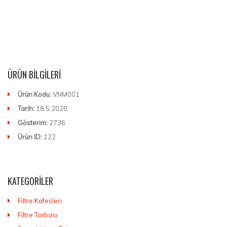
ÜRÜN BILGILERI
Ürün Kodu:
VNM001
Tarih:
18.5.2020
Gösterim:
2736
Ürün ID:
122
KATEGORILER
Filtre Kafesleri
Filtre Torbası