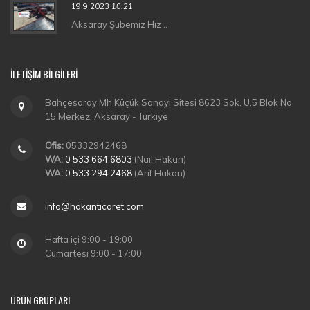
19.9.2023
10:21
Aksaray Şubemiz Hiz ..
İLETIŞIM BILGILERI
Bahçesaray Mh Küçük Sanayi Sitesi 8623 Sok. U.5 Blok No
15 Merkez, Aksaray - Türkiye
Ofis:
05332942468
WA:
0 533 664 6803
(Nail Hakan)
WA:
0 533 294 2468
(Arif Hakan)
info@hakanticaret.com
Hafta içi 9:00 - 19:00
Cumartesi 9:00 - 17:00
ÜRÜN GRUPLARI