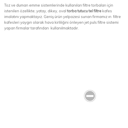
Toz ve duman emme sistemlerinde kullanılan filtre torbaları için
istenilen özellikte; yatay, dikey, oval
torba tutucu tel filtre
kafes
imalatını yapmaktayız. Geniş ürün yelpazesi sunan firmamız ın filtre
kafesleri yaygın olarak hava kirliliğini önleyen jet puls filtre sistemi
yapan firmalar tarafından kullanılmaktadır.