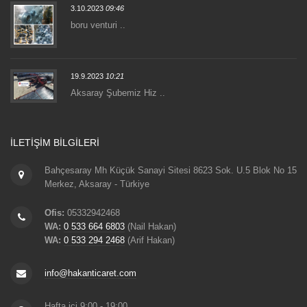
3.10.2023
09:46
boru venturi ..
19.9.2023
10:21
Aksaray Şubemiz Hiz ..
İLETIŞIM BILGILERI
Bahçesaray Mh Küçük Sanayi Sitesi 8623 Sok. U.5 Blok No 15
Merkez, Aksaray - Türkiye
Ofis:
05332942468
WA:
0 533 664 6803
(Nail Hakan)
WA:
0 533 294 2468
(Arif Hakan)
info@hakanticaret.com
Hafta içi 9:00 - 19:00